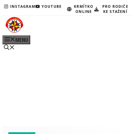
Přeskočit
INSTAGRAM
YOUTUBE
KRMÍTKO
PRO RODIČE
ONLINE
KE STAŽENÍ
na
obsah
MENU