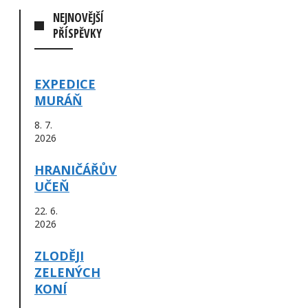
NEJNOVĚJŠÍ
PŘÍSPĚVKY
EXPEDICE
MURÁŇ
8. 7.
2026
HRANIČÁŘŮV
UČEŇ
22. 6.
2026
ZLODĚJI
ZELENÝCH
KONÍ