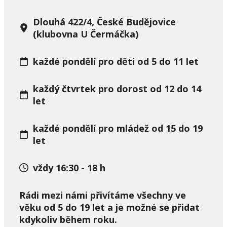
Dlouhá 422/4, České Budějovice
(klubovna U Čermáčka)
každé
pondělí
pro děti
od 5 do 11 let
každý
čtvrtek
pro dorost
od 12 do 14
let
každé
pondělí
pro mládež
od 15 do 19
let
vždy 16:30 - 18 h
Rádi mezi námi přivítáme všechny ve
věku od 5 do 19 let a je možné se přidat
kdykoliv během roku.